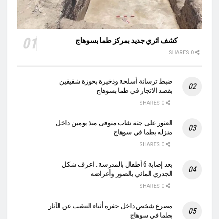
كشف اثري جديد بمركز طما بسوهاج
0 SHARES
ضبط ترسانة أسلحة وذخيرة بحوزة شقيقين
بقصد الاتجار في طما بسوهاج
0 SHARES
العثور على جثة شاب متوفى منذ يومين داخل
منزله بطما في سوهاج
0 SHARES
بعد إصابة 6 أطفال بالمدرسة.. اعرف شكل
الجدري المائي بالصور وأعراضه
0 SHARES
مصرع شخص داخل حفرة أثناء التنقيب عن الآثار
بطما في سوهاج