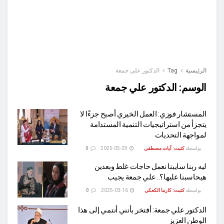
الرئيسية
Tag
الدكتور علي جمعة
الوسم:
الدكتور علي جمعة
المستشار فوزي: العمل الخيري أصبح جزءًا لا
يتجزأ من استراتيجيات التنمية المستدامة
لمواجهة التحديات
بواسطة
كتبت: آيات مصطفى
2025-05-29
0
ليه ربنا سايبنا نعمل حاجات غلط وبعدين
هيحاسبنا عليها؟.. علي جمعة يجيب
بواسطة
كتبت: كارما الكعكى
2025-03-16
0
الدكتور علي جمعة: أفتخر بأنني أنتمي إلى هذا
الوطن العزيز