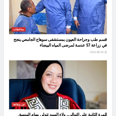
محافظات
قسم طب وجراحة العيون بمستشفى سوهاج الجامعي ينجح
في زراعة 57 عدسة لمرضى المياه البيضاء
2026-08-06
فن وثقافة
للمرة الثانية على التوالي.. ولاء السيد تتولى مهام المنسق