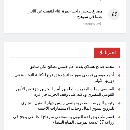
مصرع شخص داخل حفرة أثناء التنقيب عن الآثار
بطما في سوهاج
0 SHARES
اخترنا لك
محمد صالح هشلان يقدم أهم خمس نصائح لكل سائق
أحمد موسى قريعي يفوز بجائزة دينق قوج للكتابة التوثيقية في
دورتها الأولى
السيسي وملك البحرين بالعلمين: أمن البحرين جزء من الأمن
القومي المصري وتأكيد على وقف الحرب في غزة
رئيس البورصة المصرية يلتقي رئيس جهاز التمثيل التجاري
للترويج لسوق المال وجذب الاستثمارات الأجنبية
قسم طب وجراحة العيون بمستشفى سوهاج الجامعي ينجح في
زراعة 57 عدسة لمرضى المياه البيضاء