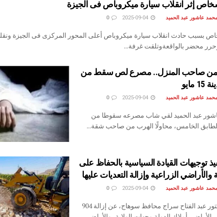
حمد عاشور عبد الحميد
2025-09-04
0
10 أشخاص بسبب حادث انقلاب سيارة ميكروباص أعلى المحور المركزى فى الجيزة ونقلو
رر محضر بالواقعةوتلقت غرفة...
ه من صاحب المنزل.. مصرع لص سقط من
 مايو
حمد عاشور عبد الحميد
2025-09-04
0
اشور عبد الحميد لقي شاب مصرعه سقوطا من
طابق الخامس، محاولًا الهرب من صاحب شقة...
يذ توجيهات القيادة السياسية بالحفاظ على
 والأراضي الزراعية وإزالة التعديات عليها
حمد عاشور عبد الحميد
2025-09-04
0
أعلن اللواء دكتور عبد الفتاح سراج محافظ سوهاج، عن إزالة 904
الأراضي أملاك الدولة وجهات الولاية، والأراضي...