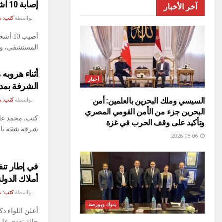
إصابة 10 اشخاص إثر انقلاب سيارة ميكروباص فى الجيزة
آخر الأخبار
بواسطة
كتب: م
أصيب 
المستشفى، وح
أثناء هروب
أخبار
الشرفة بمدينة 15
السيسي وملك البحرين بالعلمين: أمن
بواسطة
كتب: م
البحرين جزء من الأمن القومي المصري
كتب . محمد ع
وتأكيد على وقف الحرب في غزة
شرفة شقة بال
2026-08-06
في إطار تنف
أملاك الدولة
بواسطة
كتب: م
بنوك وبورصة
حالة تعدي على 