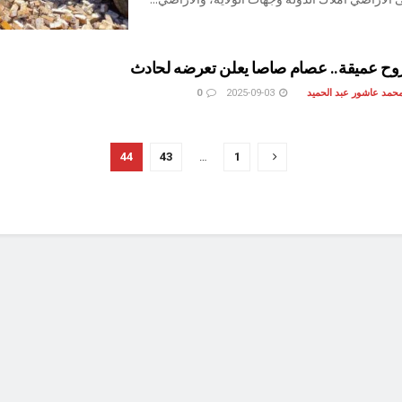
ح عميقة.. عصام صاصا يعلن تعرضه لحادث
حمد عاشور عبد الحميد
2025-09-03
0
44
43
…
1