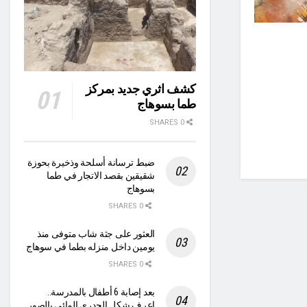
كشف اثري جديد بمركز
طما بسوهاج
0 SHARES
ضبط ترسانة أسلحة وذخيرة بحوزة
شقيقين بقصد الاتجار في طما
بسوهاج
0 SHARES
العثور على جثة شاب متوفى منذ
يومين داخل منزله بطما في سوهاج
0 SHARES
بعد إصابة 6 أطفال بالمدرسة..
اعرف شكل الجدري المائي بالصور